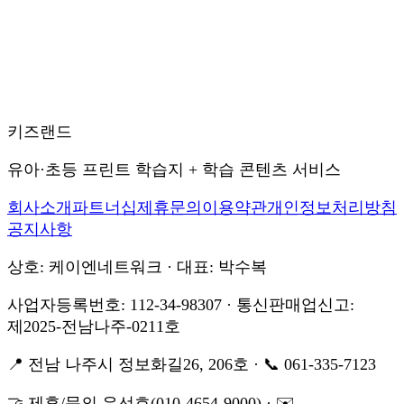
키즈랜드
유아·초등 프린트 학습지 + 학습 콘텐츠 서비스
회사소개
파트너십
제휴문의
이용약관
개인정보처리방침
공지사항
상호: 케이엔네트워크 · 대표: 박수복
사업자등록번호: 112-34-98307 · 통신판매업신고:
제2025-전남나주-0211호
📍 전남 나주시 정보화길26, 206호 · 📞 061-335-7123
🤝 제휴/문의 유선호(010-4654-9000) · ✉️