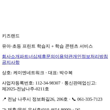
키즈랜드
유아·초등 프린트 학습지 + 학습 콘텐츠 서비스
회사소개
파트너십
제휴문의
이용약관
개인정보처리방침
공지사항
상호: 케이엔네트워크 · 대표: 박수복
사업자등록번호: 112-34-98307 · 통신판매업신고:
제2025-전남나주-0211호
📍 전남 나주시 정보화길26, 206호 · 📞 061-335-7123
🤝 제휴/문의 유선호(010-4654-9000) · ✉️