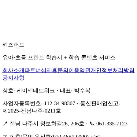
키즈랜드
유아·초등 프린트 학습지 + 학습 콘텐츠 서비스
회사소개
파트너십
제휴문의
이용약관
개인정보처리방침
공지사항
상호: 케이엔네트워크 · 대표: 박수복
사업자등록번호: 112-34-98307 · 통신판매업신고:
제2025-전남나주-0211호
📍 전남 나주시 정보화길26, 206호 · 📞 061-335-7123
🤝 제휴/문의 유선호(010-4654-9000) · ✉️