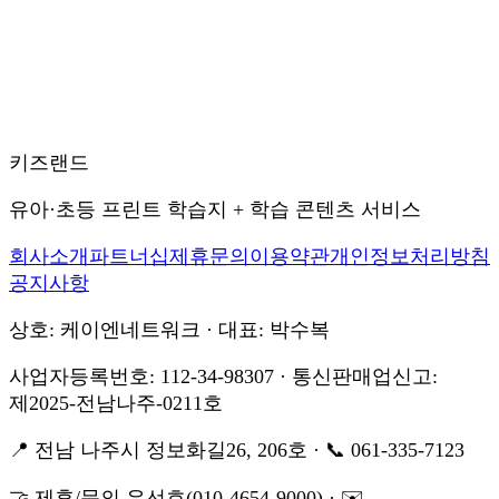
키즈랜드
유아·초등 프린트 학습지 + 학습 콘텐츠 서비스
회사소개
파트너십
제휴문의
이용약관
개인정보처리방침
공지사항
상호: 케이엔네트워크 · 대표: 박수복
사업자등록번호: 112-34-98307 · 통신판매업신고:
제2025-전남나주-0211호
📍 전남 나주시 정보화길26, 206호 · 📞 061-335-7123
🤝 제휴/문의 유선호(010-4654-9000) · ✉️