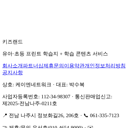
키즈랜드
유아·초등 프린트 학습지 + 학습 콘텐츠 서비스
회사소개
파트너십
제휴문의
이용약관
개인정보처리방침
공지사항
상호: 케이엔네트워크 · 대표: 박수복
사업자등록번호: 112-34-98307 · 통신판매업신고:
제2025-전남나주-0211호
📍 전남 나주시 정보화길26, 206호 · 📞 061-335-7123
🤝 제휴/문의 유선호(010-4654-9000) · ✉️