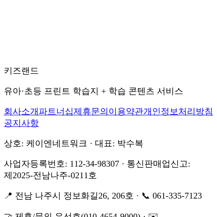
키즈랜드
유아·초등 프린트 학습지 + 학습 콘텐츠 서비스
회사소개
파트너십
제휴문의
이용약관
개인정보처리방침
공지사항
상호: 케이엔네트워크 · 대표: 박수복
사업자등록번호: 112-34-98307 · 통신판매업신고:
제2025-전남나주-0211호
📍 전남 나주시 정보화길26, 206호 · 📞 061-335-7123
🤝 제휴/문의 유선호(010-4654-9000) · ✉️