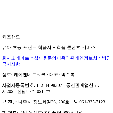
키즈랜드
유아·초등 프린트 학습지 + 학습 콘텐츠 서비스
회사소개
파트너십
제휴문의
이용약관
개인정보처리방침
공지사항
상호: 케이엔네트워크 · 대표: 박수복
사업자등록번호: 112-34-98307 · 통신판매업신고:
제2025-전남나주-0211호
📍 전남 나주시 정보화길26, 206호 · 📞 061-335-7123
🤝 제휴/문의 유선호(010-4654-9000) · ✉️